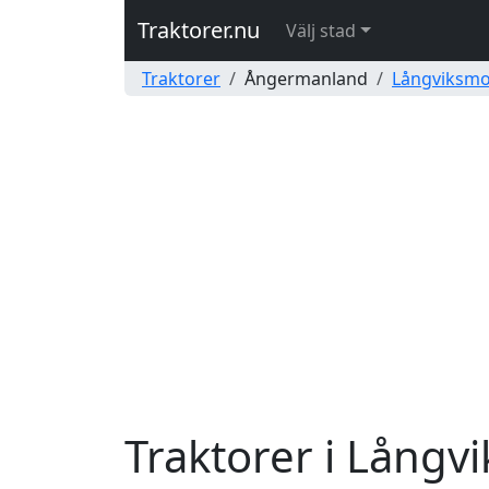
Traktorer.nu
Välj stad
Traktorer
Ångermanland
Långviksm
Traktorer i Lång